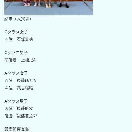
結果（入賞者）
Cクラス女子
４位 石坂真央
Cクラス男子
準優勝 上塘戒斗
Aクラス女子
５位 後藤ゆりか
４位 武吉瑠唯
Aクラス男子
３位 後藤吟次
優勝 後藤蒼之郎
最高難度点賞